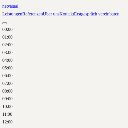
net
visual
Leistungen
Referenzen
Über uns
Kontakt
Erstgespräch vereinbaren
00:00
01:00
02:00
03:00
04:00
05:00
06:00
07:00
08:00
09:00
10:00
11:00
12:00